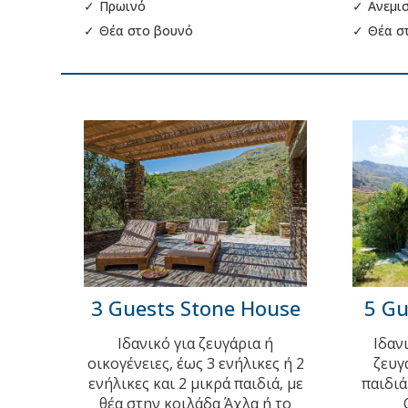
✓
Πρωινό
✓
Ανεμι
✓
Θέα στο βουνό
✓
Θέα σ
3 Guests Stone House
5 Gu
Ιδανικό για ζευγάρια ή
Ιδαν
οικογένειες, έως 3 ενήλικες ή 2
ζευγ
ενήλικες και 2 μικρά παιδιά, με
παιδιά
θέα στην κοιλάδα Άχλα ή το