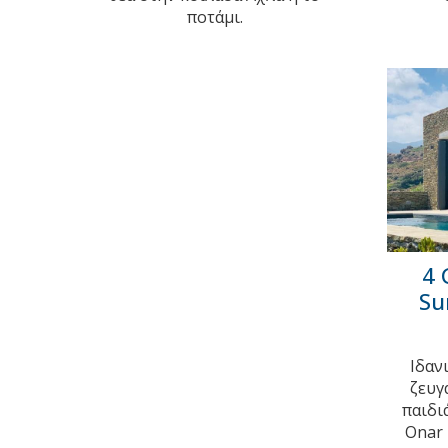
ποτάμι.
4 
Su
Ιδαν
ζευγ
παιδι
Onar 