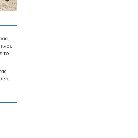
σσα,
ύπνου.
ε το
τας
σίνα