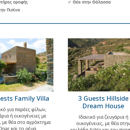
στήρας οροφής
✓
Θέα στην Θάλασσα
την Πισίνα
ests Family Villa
3 Guests Hillside
Dream House
ικό για παρέες φίλων,
άρια ή οικογένειες με
Ιδανικό για ζευγάρια ή
, με θέα στο αγρόκτημα
οικογένειες, με θέα στη
Onar και το ρέμα.
κοιλάδα Achla και τον ποτα