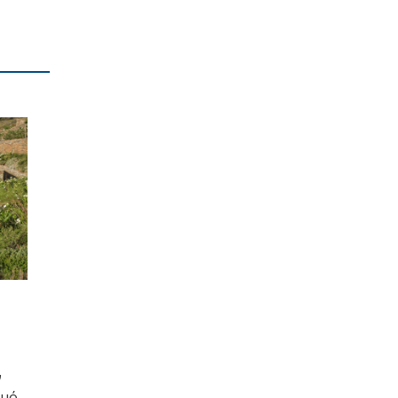
ν
μό.