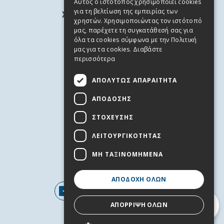
Αυτός ο ιστότοπος χρησιμοποιεί cookies
για τη βελτίωση της εμπειρίας των
ΧΡΗΣΙΜΕΣ ΠΛΗΡΟΦΟΡΙΕΣ
χρηστών. Χρησιμοποιώντας τον ιστότοπό
Άνδρος
μας, παρέχετε τη συγκατάθεσή σας για
όλα τα cookies σύμφωνα με την Πολιτική
Χρήσιμα Τηλέφωνα
μας για τα cookies.
Διαβάστε
Όροι χρήσης
περισσότερα
Πολιτική Απορρήτου
ΑΠΟΛΎΤΩΣ ΑΠΑΡΑΊΤΗΤΑ
Cookies
ΑΠΌΔΟΣΗΣ
ΥΠΗΡΕΣΙΕΣ
ΣΤΌΧΕΥΣΗΣ
Επικοινωνία
Προσφορές Εργασίας
ΛΕΙΤΟΥΡΓΙΚΌΤΗΤΑΣ
Εκδηλώσεις
ΜΗ ΤΑΞΙΝΟΜΗΜΈΝΑ
FOLLOW US
ΑΠΟΔΟΧΉ ΌΛΩΝ
ΑΠΌΡΡΙΨΗ ΌΛΩΝ