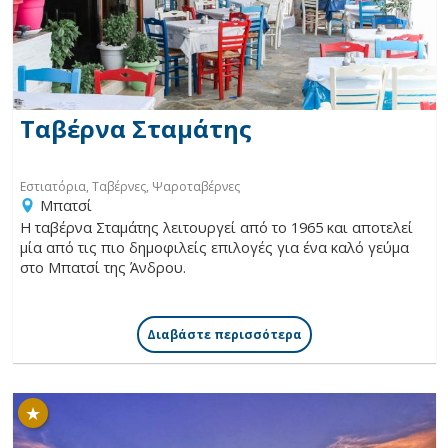
Χωριά
Διαμονή
Ταβέρνα Σταμάτης
Φαγητό & Ποτό
Εστιατόρια, Ταβέρνες, Ψαροταβέρνες
Μπατσί
Δραστηριότητες
Η ταβέρνα Σταμάτης λειτουργεί από το 1965 και αποτελεί
μία από τις πιο δημοφιλείς επιλογές για ένα καλό γεύμα
στο Μπατσί της Άνδρου.
Ενοικιάσεις
Διαβάστε περισσότερα
Ευεξία & Ομορφιά
★
Γάμος στην Άνδρο