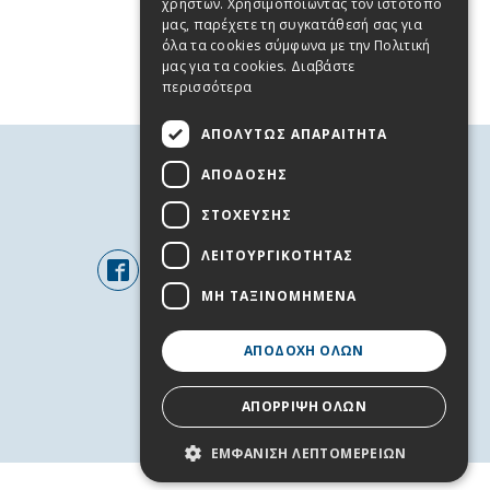
χρηστών. Χρησιμοποιώντας τον ιστότοπό
μας, παρέχετε τη συγκατάθεσή σας για
όλα τα cookies σύμφωνα με την Πολιτική
μας για τα cookies.
Διαβάστε
περισσότερα
ΑΠΟΛΎΤΩΣ ΑΠΑΡΑΊΤΗΤΑ
ΑΠΌΔΟΣΗΣ
FOLLOW US
ΣΤΌΧΕΥΣΗΣ
ΛΕΙΤΟΥΡΓΙΚΌΤΗΤΑΣ
ΜΗ ΤΑΞΙΝΟΜΗΜΈΝΑ
ΑΠΟΔΟΧΉ ΌΛΩΝ
ΑΠΌΡΡΙΨΗ ΌΛΩΝ
+
ΕΜΦΆΝΙΣΗ ΛΕΠΤΟΜΕΡΕΙΏΝ