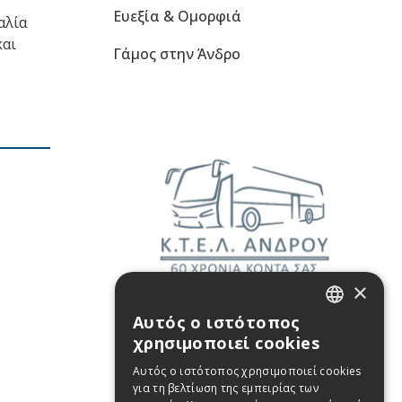
Ευεξία & Ομορφιά
αλία
και
Γάμος στην Άνδρο
×
Αυτός ο ιστότοπος
GREEK
χρησιμοποιεί cookies
ENGLISH
Αυτός ο ιστότοπος χρησιμοποιεί cookies
για τη βελτίωση της εμπειρίας των