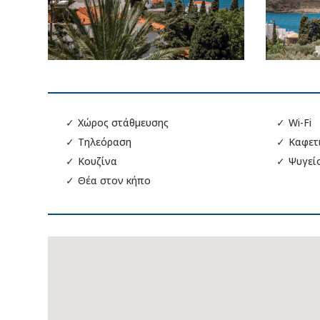
✓
Χώρος στάθμευσης
✓
Wi-Fi
✓
Τηλεόραση
✓
Καφετ
✓
Κουζίνα
✓
Ψυγεί
✓
Θέα στον κήπο