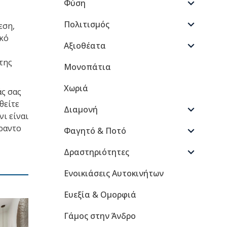
Φύση
Πολιτισμός
εση,
ακό
Αξιοθέατα
της
Μονοπάτια
Χωριά
άς σας
θείτε
Διαμονή
νι είναι
έραντο
Φαγητό & Ποτό
Δραστηριότητες
Ενοικιάσεις Αυτοκινήτων
Ευεξία & Ομορφιά
Γάμος στην Άνδρο