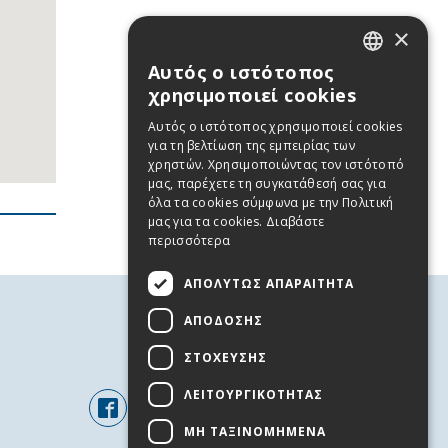
×
Αυτός ο ιστότοπος
GREEK
χρησιμοποιεί cookies
ENGLISH
Αυτός ο ιστότοπος χρησιμοποιεί cookies
για τη βελτίωση της εμπειρίας των
χρηστών. Χρησιμοποιώντας τον ιστότοπό
μας, παρέχετε τη συγκατάθεσή σας για
όλα τα cookies σύμφωνα με την Πολιτική
μας για τα cookies.
Διαβάστε
περισσότερα
ΑΠΟΛΎΤΩΣ ΑΠΑΡΑΊΤΗΤΑ
ΑΠΌΔΟΣΗΣ
FOLLOW US
ΣΤΌΧΕΥΣΗΣ
ΛΕΙΤΟΥΡΓΙΚΌΤΗΤΑΣ
ΜΗ ΤΑΞΙΝΟΜΗΜΈΝΑ