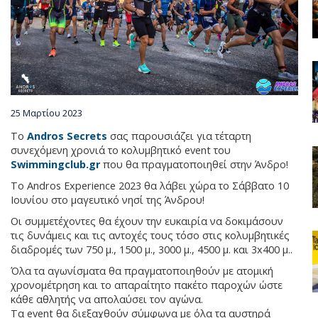
Χωριά
Διαμονή
Φαγητό & Ποτό
25 Μαρτίου 2023
Το
Andros Secrets
σας παρουσιάζει για τέταρτη
συνεχόμενη χρονιά το κολυμβητικό event του
Δραστηριότητες
Swimmingclub.gr
που θα πραγματοποιηθεί στην Άνδρο!
Το Andros Experience 2023 θα λάβει χώρα το Σάββατο 10
Ιουνίου στο μαγευτικό νησί της Άνδρου!
Ενοικιάσεις
Οι συμμετέχοντες θα έχουν την ευκαιρία να δοκιμάσουν
τις δυνάμεις και τις αντοχές τους τόσο στις κολυμβητικές
διαδρομές των 750 μ., 1500 μ., 3000 μ., 4500 μ. και 3x400 μ..
Ευεξία & Ομορφιά
Όλα τα αγωνίσματα θα πραγματοποιηθούν με ατομική
χρονομέτρηση και το απαραίτητο πακέτο παροχών ώστε
κάθε αθλητής να απολαύσει τον αγώνα.
Γάμος στην Άνδρο
Τα event θα διεξαχθούν σύμφωνα με όλα τα αυστηρά