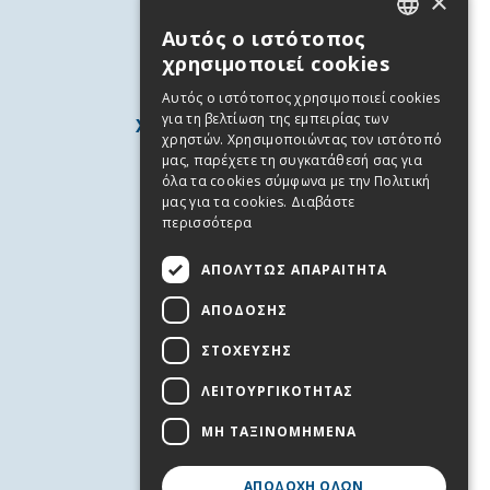
×
Αυτός ο ιστότοπος
GREEK
χρησιμοποιεί cookies
ENGLISH
Αυτός ο ιστότοπος χρησιμοποιεί cookies
για τη βελτίωση της εμπειρίας των
ΧΡΗΣΙΜΕΣ ΠΛΗΡΟΦΟΡΙΕΣ
χρηστών. Χρησιμοποιώντας τον ιστότοπό
Άνδρος
μας, παρέχετε τη συγκατάθεσή σας για
όλα τα cookies σύμφωνα με την Πολιτική
Χρήσιμα Τηλέφωνα
μας για τα cookies.
Διαβάστε
Όροι χρήσης
περισσότερα
Πολιτική Απορρήτου
ΑΠΟΛΎΤΩΣ ΑΠΑΡΑΊΤΗΤΑ
Cookies
ΑΠΌΔΟΣΗΣ
ΥΠΗΡΕΣΙΕΣ
ΣΤΌΧΕΥΣΗΣ
Επικοινωνία
Προσφορές Εργασίας
ΛΕΙΤΟΥΡΓΙΚΌΤΗΤΑΣ
Εκδηλώσεις
ΜΗ ΤΑΞΙΝΟΜΗΜΈΝΑ
FOLLOW US
ΑΠΟΔΟΧΉ ΌΛΩΝ