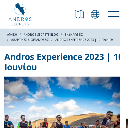
ΕΠΙΣΤΡΟΦΗ
Παραλίες
ΑΡΧΙΚΗ
ANDROS SECRETS BLOG
ΕΚΔΗΛΏΣΕΙΣ
ΑΘΛΗΤΙΚΈΣ ΔΙΟΡΓΑΝΏΣΕΙΣ
ANDROS EXPERIENCE 2023 | 10 ΙΟΥΝΊΟΥ
Φύση
Andros Experience 2023 | 10
Ιουνίου
Πολιτισμός
Αξιοθέατα
Μονοπάτια