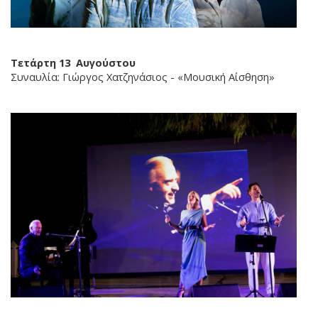
Τετάρτη 13 Αυγούστου
Συναυλία: Γιώργος Χατζηνάσιος - «Μουσική Αίσθηση»