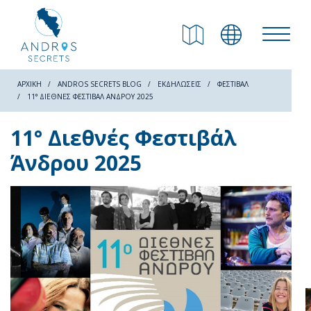
ΕΠΙΣΤΡΟΦΗ
Παραλίες
ΑΡΧΙΚΗ
ANDROS SECRETS BLOG
ΕΚΔΗΛΏΣΕΙΣ
ΦΕΣΤΙΒΆΛ
11° ΔΙΕΘΝΈΣ ΦΕΣΤΙΒΆΛ ΆΝΔΡΟΥ 2025
Φύση
11° Διεθνές Φεστιβάλ
Άνδρου 2025
Πολιτισμός
Αξιοθέατα
Μονοπάτια