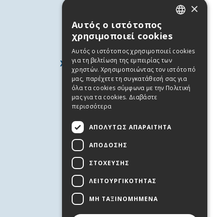
×
Αυτός ο ιστότοπος
GREEK
χρησιμοποιεί cookies
ENGLISH
Αυτός ο ιστότοπος χρησιμοποιεί cookies
για τη βελτίωση της εμπειρίας των
ΧΡΗΣΙΜΕΣ ΠΛΗΡΟΦΟΡΙΕΣ
χρηστών. Χρησιμοποιώντας τον ιστότοπό
Άνδρος
μας, παρέχετε τη συγκατάθεσή σας για
όλα τα cookies σύμφωνα με την Πολιτική
Χρήσιμα Τηλέφωνα
μας για τα cookies.
Διαβάστε
Όροι χρήσης
περισσότερα
Πολιτική Απορρήτου
ΑΠΟΛΎΤΩΣ ΑΠΑΡΑΊΤΗΤΑ
Cookies
ΑΠΌΔΟΣΗΣ
ΥΠΗΡΕΣΙΕΣ
ΣΤΌΧΕΥΣΗΣ
Επικοινωνία
Προσφορές Εργασίας
ΛΕΙΤΟΥΡΓΙΚΌΤΗΤΑΣ
Εκδηλώσεις
ΜΗ ΤΑΞΙΝΟΜΗΜΈΝΑ
FOLLOW US