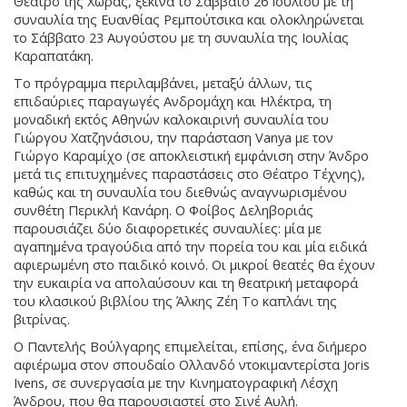
Θέατρο της Χώρας, ξεκινά το Σάββατο 26 Ιουλίου με τη
συναυλία της Ευανθίας Ρεμπούτσικα και ολοκληρώνεται
το Σάββατο 23 Αυγούστου με τη συναυλία της Ιουλίας
Καραπατάκη.
Το πρόγραμμα περιλαμβάνει, μεταξύ άλλων, τις
επιδαύριες παραγωγές Ανδρομάχη και Ηλέκτρα, τη
μοναδική εκτός Αθηνών καλοκαιρινή συναυλία του
Γιώργου Χατζηνάσιου, την παράσταση Vanya με τον
Γιώργο Καραμίχο (σε αποκλειστική εμφάνιση στην Άνδρο
μετά τις επιτυχημένες παραστάσεις στο Θέατρο Τέχνης),
καθώς και τη συναυλία του διεθνώς αναγνωρισμένου
συνθέτη Περικλή Κανάρη. Ο Φοίβος Δεληβοριάς
παρουσιάζει δύο διαφορετικές συναυλίες: μία με
αγαπημένα τραγούδια από την πορεία του και μία ειδικά
αφιερωμένη στο παιδικό κοινό. Οι μικροί θεατές θα έχουν
την ευκαιρία να απολαύσουν και τη θεατρική μεταφορά
του κλασικού βιβλίου της Άλκης Ζέη Το καπλάνι της
βιτρίνας.
Ο Παντελής Βούλγαρης επιμελείται, επίσης, ένα διήμερο
αφιέρωμα στον σπουδαίο Ολλανδό ντοκιμαντερίστα Joris
Ivens, σε συνεργασία με την Κινηματογραφική Λέσχη
Άνδρου, που θα παρουσιαστεί στο Σινέ Αυλή.