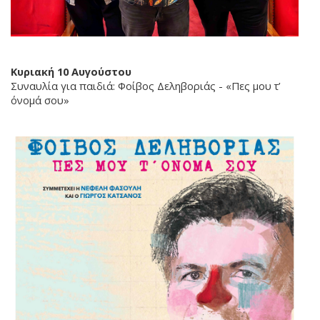
Κυριακή 10 Αυγούστου
Συναυλία για παιδιά: Φοίβος Δεληβοριάς - «Πες µου τ’
όνοµά σου»