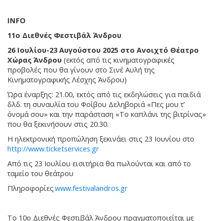
INFO
11ο Διεθνές Φεστιβάλ Άνδρου
26 Ιουλίου-23 Αυγούστου 2025 στο Ανοιχτό Θέατρο
Χώρας Άνδρου
(εκτός από τις κινηματογραφικές
προβολές που θα γίνουν στο Σινέ Αυλή της
Κινηματογραφικής Λέσχης Άνδρου)
Ώρα έναρξης: 21.00, εκτός από τις εκδηλώσεις για παιδιά
δλδ. τη συναυλία του Φοίβου Δεληβοριά «Πες µου τ’
όνοµά σου» και την παράσταση «Το καπλάνι της βιτρίνας»
που θα ξεκινήσουν στις 20.30.
Η ηλεκτρονική προπώληση ξεκινάει στις 23 Ιουνίου στο
http://www.ticketservices.gr
Από τις 23 Ιουλίου εισιτήρια θα πωλούνται και από το
ταμείο του θεάτρου
Πληροφορίες
www.festivalandros.gr
To 10o Διεθνές Φεστιβάλ Άνδρου πραγματοποιείται με