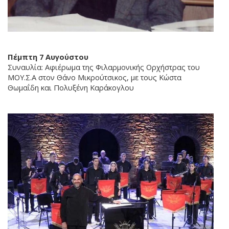
Πέμπτη 7 Αυγούστου
Συναυλία: Αφιέρωμα της Φιλαρμονικής Ορχήστρας του
ΜΟΥ.Σ.Α στον Θάνο Μικρούτσικος, με τους Κώστα
Θωμαΐδη και Πολυξένη Καράκογλου