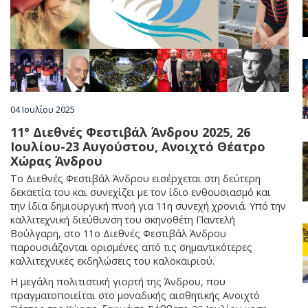
Χωριά
Διαμονή
Φαγητό & Ποτό
04 Ιουλίου 2025
11° Διεθνές Φεστιβάλ Άνδρου 2025, 26
Ιουλίου-23 Αυγούστου, Ανοιχτό Θέατρο
Δραστηριότητες
Χώρας Άνδρου
Το Διεθνές Φεστιβάλ Άνδρου εισέρχεται στη δεύτερη
δεκαετία του και συνεχίζει με τον ίδιο ενθουσιασμό και
Ενοικιάσεις
την ίδια δημιουργική πνοή για 11η συνεχή χρονιά. Υπό την
καλλιτεχνική διεύθυνση του σκηνοθέτη Παντελή
Βούλγαρη, στο 11ο Διεθνές Φεστιβάλ Άνδρου
παρουσιάζονται ορισμένες από τις σημαντικότερες
Ευεξία & Ομορφιά
καλλιτεχνικές εκδηλώσεις του καλοκαιριού.
Η μεγάλη πολιτιστική γιορτή της Άνδρου, που
πραγματοποιείται στο μοναδικής αισθητικής Ανοιχτό
Γάμος στην Άνδρο