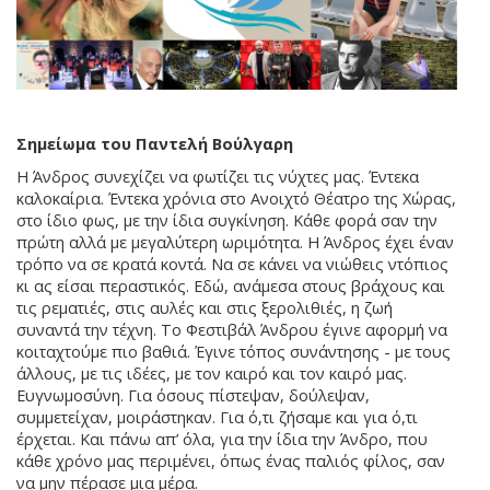
Σημείωμα του Παντελή Βούλγαρη
Η Άνδρος συνεχίζει να φωτίζει τις νύχτες μας. Έντεκα
καλοκαίρια. Έντεκα χρόνια στο Ανοιχτό Θέατρο της Χώρας,
στο ίδιο φως, με την ίδια συγκίνηση. Κάθε φορά σαν την
πρώτη αλλά με μεγαλύτερη ωριμότητα. Η Άνδρος έχει έναν
τρόπο να σε κρατά κοντά. Να σε κάνει να νιώθεις ντόπιος
κι ας είσαι περαστικός. Εδώ, ανάμεσα στους βράχους και
τις ρεματιές, στις αυλές και στις ξερολιθιές, η ζωή
συναντά την τέχνη. Το Φεστιβάλ Άνδρου έγινε αφορμή να
κοιταχτούμε πιο βαθιά. Έγινε τόπος συνάντησης - με τους
άλλους, με τις ιδέες, με τον καιρό και τον καιρό μας.
Ευγνωμοσύνη. Για όσους πίστεψαν, δούλεψαν,
συμμετείχαν, μοιράστηκαν. Για ό,τι ζήσαμε και για ό,τι
έρχεται. Και πάνω απ’ όλα, για την ίδια την Άνδρο, που
κάθε χρόνο μας περιμένει, όπως ένας παλιός φίλος, σαν
να μην πέρασε μια μέρα.