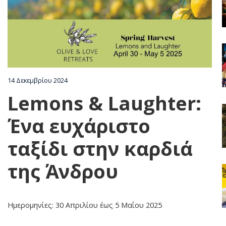
Χωριά
Διαμονή
Φαγητό & Ποτό
14 Δεκεμβρίου 2024
Lemons & Laughter:
Δραστηριότητες
Ένα ευχάριστο
ταξίδι στην καρδιά
Ενοικιάσεις
της Άνδρου
Ευεξία & Ομορφιά
Ημερομηνίες: 30 Απριλίου έως 5 Μαΐου 2025
Γάμος στην Άνδρο