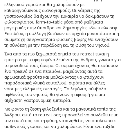
ελληνικού χορού και θα χαλαρώσουν με
καθοδηγούμενους διαλογισμούς. Οι λάτρεις της
γαστρονομίας θα έχουν την ευκαιρία να δοκιμάσουν τη
φιλοσοφία του farm-to-table μέσα από μαθήματα
μαγειρικής στην ύπαιθρο και δημιουργίες ιδιωτικών σεφ.
Επιπλέον, η συλλογή βοτάνων σε αρχαία μονοπάτια και η
συμμετοχή σε εργαστήριο φυσικής βαφής θα ενισχύσουν
τη σύνδεση με την παράδοση και τη φύση του νησιού.
Ένα από τα πιο ξεχωριστά σημεία του retreat είναι η
εμπειρία με τα φημισμένα λεμόνια της Άνδρου, γνωστά για
το μοναδικό τους άρωμα. Οι συμμετέχοντες θα περάσουν
ένα πρωινό σε ένα περιβόλι, μαζεύοντας αυτά τα
αρωματικά φρούτα και μαθαίνοντας να φτιάχνουν
παραδοσιακά γλυκά κουταλιού, σιρόπια και άλλες
νόστιμες ελληνικές συνταγές. Τα λεμόνια, σύμβολο
αφθονίας του νησιού, θα γίνουν η αφορμή για μια
αξέχαστη γαστρονομική εμπειρία.
Με φόντο τη ζεστή φιλοξενία και τα μαγευτικά τοπία της
Άνδρου, αυτό το retreat σας προσκαλεί να συνδεθείτε με
τον εαυτό σας και τη φύση, να κινηθείτε, να απολαύσετε
αυθεντικές γεύσεις και να χαλαρώσετε. Είναι ένα ταξίδι