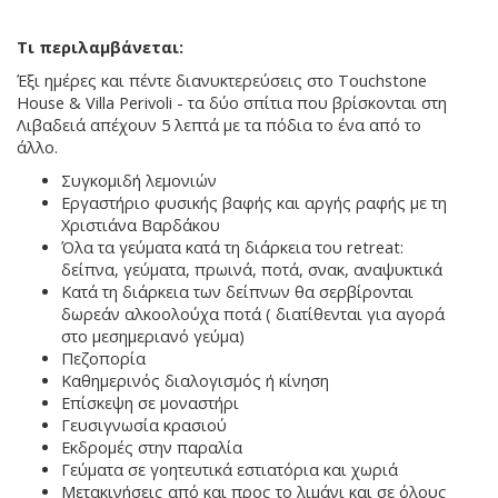
Τι περιλαμβάνεται:
Έξι ημέρες και πέντε διανυκτερεύσεις στο Touchstone
House & Villa Perivoli - τα δύο σπίτια που βρίσκονται στη
Λιβαδειά απέχουν 5 λεπτά με τα πόδια το ένα από το
άλλο.
Συγκομιδή λεμονιών
Εργαστήριο φυσικής βαφής και αργής ραφής με τη
Χριστιάνα Βαρδάκου
Όλα τα γεύματα κατά τη διάρκεια του retreat:
δείπνα, γεύματα, πρωινά, ποτά, σνακ, αναψυκτικά
Κατά τη διάρκεια των δείπνων θα σερβίρονται
δωρεάν αλκοολούχα ποτά ( διατίθενται για αγορά
στο μεσημεριανό γεύμα)
Πεζοπορία
Καθημερινός διαλογισμός ή κίνηση
Επίσκεψη σε μοναστήρι
Γευσιγνωσία κρασιού
Εκδρομές στην παραλία
Γεύματα σε γοητευτικά εστιατόρια και χωριά
Μετακινήσεις από και προς το λιμάνι και σε όλους