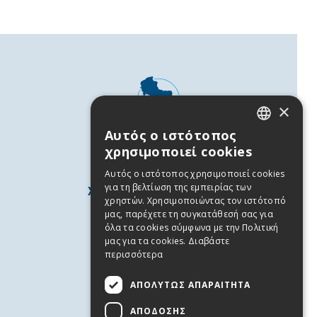
×
Αυτός ο ιστότοπος
GREEK
χρησιμοποιεί cookies
ENGLISH
Αυτός ο ιστότοπος χρησιμοποιεί cookies
για τη βελτίωση της εμπειρίας των
ΧΡΗΣΙΜΕΣ ΠΛΗΡΟΦΟΡΙΕΣ
χρηστών. Χρησιμοποιώντας τον ιστότοπό
Άνδρος
μας, παρέχετε τη συγκατάθεσή σας για
όλα τα cookies σύμφωνα με την Πολιτική
Χρήσιμα Τηλέφωνα
μας για τα cookies.
Διαβάστε
Όροι χρήσης
περισσότερα
Πολιτική Απορρήτου
ΑΠΟΛΎΤΩΣ ΑΠΑΡΑΊΤΗΤΑ
Cookies
ΑΠΌΔΟΣΗΣ