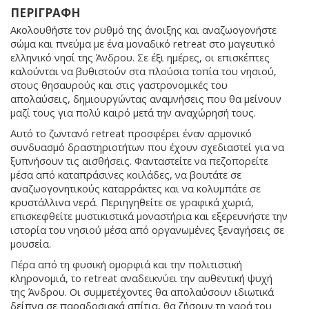
ΠΕΡΙΓΡΑΦΗ
Ακολουθήστε τον ρυθμό της άνοιξης και αναζωογονήστε
σώμα και πνεύμα με ένα μοναδικό retreat στο μαγευτικό
ελληνικό νησί της Άνδρου. Σε έξι ημέρες, οι επισκέπτες
καλούνται να βυθιστούν στα πλούσια τοπία του νησιού,
στους θησαυρούς και στις γαστρονομικές του
απολαύσεις, δημιουργώντας αναμνήσεις που θα μείνουν
μαζί τους για πολύ καιρό μετά την αναχώρησή τους.
Αυτό το ζωντανό retreat προσφέρει έναν αρμονικό
συνδυασμό δραστηριοτήτων που έχουν σχεδιαστεί για να
ξυπνήσουν τις αισθήσεις. Φανταστείτε να πεζοπορείτε
μέσα από καταπράσινες κοιλάδες, να βουτάτε σε
αναζωογονητικούς καταρράκτες και να κολυμπάτε σε
κρυστάλλινα νερά. Περιηγηθείτε σε γραφικά χωριά,
επισκεφθείτε μυστικιστικά μοναστήρια και εξερευνήστε την
ιστορία του νησιού μέσα από οργανωμένες ξεναγήσεις σε
μουσεία.
Πέρα από τη φυσική ομορφιά και την πολιτιστική
κληρονομιά, το retreat αναδεικνύει την αυθεντική ψυχή
της Άνδρου. Οι συμμετέχοντες θα απολαύσουν ιδιωτικά
δείπνα σε παραδοσιακά σπίτια, θα ζήσουν τη χαρά του