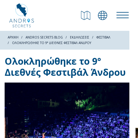
ΕΠΙΣΤΡΟΦΗ
Παραλίες
ΑΡΧΙΚΗ
ANDROS SECRETS BLOG
ΕΚΔΗΛΏΣΕΙΣ
ΦΕΣΤΙΒΆΛ
ΟΛΟΚΛΗΡΏΘΗΚΕ ΤΟ 9° ΔΙΕΘΝΈΣ ΦΕΣΤΙΒΆΛ ΆΝΔΡΟΥ
Φύση
Ολοκληρώθηκε το 9°
Διεθνές Φεστιβάλ Άνδρου
Πολιτισμός
Αξιοθέατα
Μονοπάτια