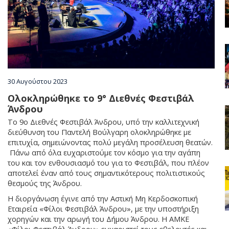
Χωριά
Διαμονή
Φαγητό & Ποτό
30 Αυγούστου 2023
Ολοκληρώθηκε το 9° Διεθνές Φεστιβάλ
Άνδρου
Δραστηριότητες
Το 9ο Διεθνές Φεστιβάλ Άνδρου, υπό την καλλιτεχνική
διεύθυνση του Παντελή Βούλγαρη ολοκληρώθηκε με
επιτυχία, σημειώνοντας πολύ μεγάλη προσέλευση θεατών.
Ενοικιάσεις
Πάνω από όλα ευχαριστούμε τον κόσμο για την αγάπη
του και τον ενθουσιασμό του για το Φεστιβάλ, που πλέον
αποτελεί έναν από τους σημαντικότερους πολιτιστικούς
θεσμούς της Άνδρου.
Ευεξία & Ομορφιά
Η διοργάνωση έγινε από την Αστική Μη Κερδοσκοπική
Εταιρεία «Φίλοι Φεστιβάλ Άνδρου», με την υποστήριξη
χορηγών και την αρωγή του Δήμου Άνδρου. Η ΑΜΚΕ
Γάμος στην Άνδρο