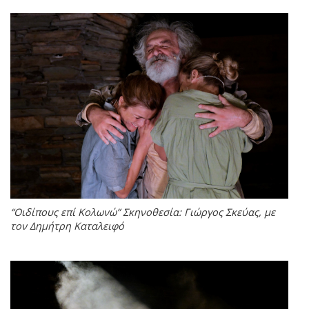
“Οιδίπους επί Κολωνώ” Σκηνοθεσία: Γιώργος Σκεύας, με
τον Δημήτρη Καταλειφό