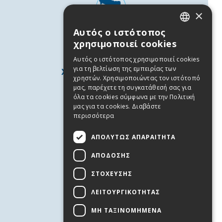
×
Αυτός ο ιστότοπος
GREEK
χρησιμοποιεί cookies
ENGLISH
Αυτός ο ιστότοπος χρησιμοποιεί cookies
για τη βελτίωση της εμπειρίας των
ΧΡΗΣΙΜΕΣ ΠΛΗΡΟΦΟΡΙΕΣ
χρηστών. Χρησιμοποιώντας τον ιστότοπό
Άνδρος
μας, παρέχετε τη συγκατάθεσή σας για
όλα τα cookies σύμφωνα με την Πολιτική
Χρήσιμα Τηλέφωνα
μας για τα cookies.
Διαβάστε
Όροι χρήσης
περισσότερα
Πολιτική Απορρήτου
ΑΠΟΛΎΤΩΣ ΑΠΑΡΑΊΤΗΤΑ
Cookies
ΑΠΌΔΟΣΗΣ
ΥΠΗΡΕΣΙΕΣ
ΣΤΌΧΕΥΣΗΣ
Επικοινωνία
Προσφορές Εργασίας
ΛΕΙΤΟΥΡΓΙΚΌΤΗΤΑΣ
Εκδηλώσεις
ΜΗ ΤΑΞΙΝΟΜΗΜΈΝΑ