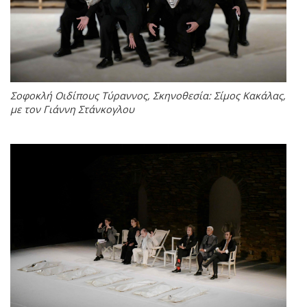
Σοφοκλή Οιδίπους Τύραννος, Σκηνοθεσία: Σίμος Κακάλας,
με τον Γιάννη Στάνκογλου