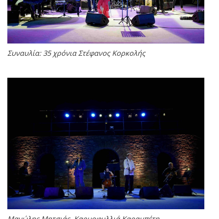
Συναυλία: 35 χρόνια Στέφανος Κορκολής
Μανώλης Μητσιάς, Καρυοφυλλιά Καραμπέτη