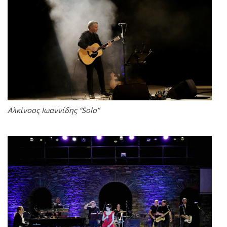
Αλκίνοος Ιωαννίδης “Solo”