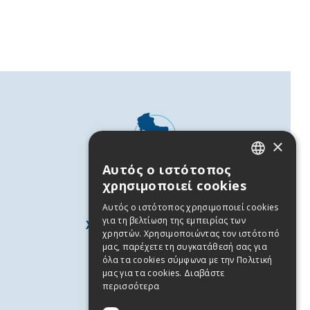
×
Αυτός ο ιστότοπος
GREEK
χρησιμοποιεί cookies
ENGLISH
Αυτός ο ιστότοπος χρησιμοποιεί cookies
για τη βελτίωση της εμπειρίας των
ΧΡΗΣΙΜΕΣ ΠΛΗΡΟΦΟΡΙΕΣ
χρηστών. Χρησιμοποιώντας τον ιστότοπό
Άνδρος
μας, παρέχετε τη συγκατάθεσή σας για
όλα τα cookies σύμφωνα με την Πολιτική
Χρήσιμα Τηλέφωνα
μας για τα cookies.
Διαβάστε
Όροι χρήσης
περισσότερα
Πολιτική Απορρήτου