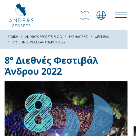
ΕΠΙΣΤΡΟΦΗ
Παραλίες
ΑΡΧΙΚΗ
ANDROS SECRETS BLOG
ΕΚΔΗΛΏΣΕΙΣ
ΦΕΣΤΙΒΆΛ
8° ΔΙΕΘΝΈΣ ΦΕΣΤΙΒΆΛ ΆΝΔΡΟΥ 2022
Φύση
8° Διεθνές Φεστιβάλ
Άνδρου 2022
Πολιτισμός
Αξιοθέατα
Μονοπάτια