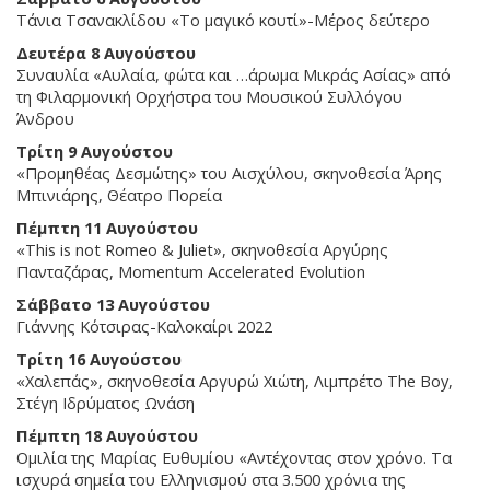
Τάνια Τσανακλίδου «Το μαγικό κουτί»-Μέρος δεύτερο
Δευτέρα 8 Αυγούστου
Συναυλία «Αυλαία, φώτα και …άρωμα Μικράς Ασίας» από
τη Φιλαρμονική Ορχήστρα του Μουσικού Συλλόγου
Άνδρου
Τρίτη 9 Αυγούστου
«Προμηθέας Δεσμώτης» του Αισχύλου, σκηνοθεσία Άρης
Μπινιάρης, Θέατρο Πορεία
Πέμπτη 11 Αυγούστου
«This is not Romeo & Juliet», σκηνοθεσία Αργύρης
Πανταζάρας, Momentum Accelerated Evolution
Σάββατο 13 Αυγούστου
Γιάννης Κότσιρας-Καλοκαίρι 2022
Τρίτη 16 Αυγούστου
«Χαλεπάς», σκηνοθεσία Αργυρώ Χιώτη, Λιμπρέτο The Boy,
Στέγη Ιδρύματος Ωνάση
Πέμπτη 18 Αυγούστου
Ομιλία της Μαρίας Ευθυμίου «Αντέχοντας στον χρόνο. Τα
ισχυρά σημεία του Ελληνισμού στα 3.500 χρόνια της