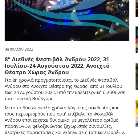
Χωριά
Διαμονή
Φαγητό & Ποτό
08 Ιουνίου 2022
8° Διεθνές Φεστιβάλ Άνδρου 2022, 31
Ιουλίου-24 Αυγούστου 2022, Ανοιχτό
Δραστηριότητες
Θέατρο Χώρας Άνδρου
Για 8η χρονιά πραγματοποιείται το Διεθνές Φεστιβάλ
Άνδρου στο Ανοιχτό Θέατρο της Χώρας, από 31 Ιουλίου
Ενοικιάσεις
έως 24 Αυγούστου 2022, υπό την καλλιτεχνική διεύθυνση
του Παντελή Βούλγαρη.
Μετά τα δύο δύσκολα χρόνια λόγω της πανδημίας και
Ευεξία & Ομορφιά
τους περιορισμούς που αυτή επέβαλε, το Φεστιβάλ
Άνδρου επανέρχεται δυναμικά, με μεγαλύτερο αριθμό
παραγωγών, φιλοξενώντας ξεχωριστές συναυλίες,
θεατρικές παραστάσεις και εκδηλώσεις τοπικών φορέων.
Γάμος στην Άνδρο