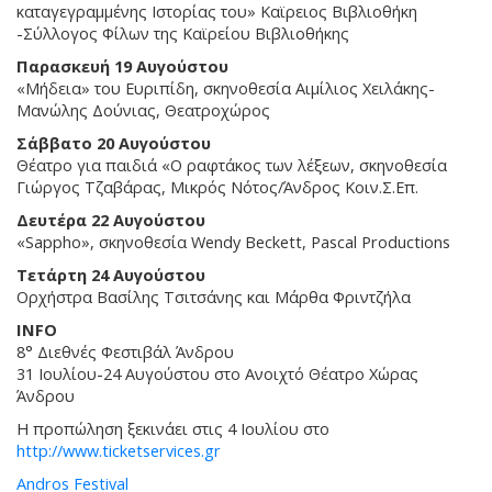
καταγεγραμμένης Ιστορίας του» Καϊρειος Βιβλιοθήκη
-Σύλλογος Φίλων της Καϊρείου Βιβλιοθήκης
Παρασκευή 19 Αυγούστου
«Μήδεια» του Ευριπίδη, σκηνοθεσία Αιμίλιος Χειλάκης-
Μανώλης Δούνιας, Θεατροχώρος
Σάββατο 20 Αυγούστου
Θέατρο για παιδιά «Ο ραφτάκος των λέξεων, σκηνοθεσία
Γιώργος Τζαβάρας, Μικρός Νότος/Άνδρος Κοιν.Σ.Επ.
Δευτέρα 22 Αυγούστου
«Sappho», σκηνοθεσία Wendy Beckett, Pascal Productions
Τετάρτη 24 Αυγούστου
Ορχήστρα Βασίλης Τσιτσάνης και Μάρθα Φριντζήλα
INFO
8° Διεθνές Φεστιβάλ Άνδρου
31 Ιουλίου-24 Αυγούστου στο Ανοιχτό Θέατρο Χώρας
Άνδρου
Η προπώληση ξεκινάει στις 4 Ιουλίου στο
http://www.ticketservices.gr
Andros Festival