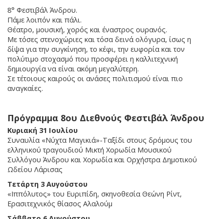
8° Φεστιβάλ Άνδρου.
Πάμε λοιπόν και πάλι.
Θέατρο, μουσική, χορός και έναστρος ουρανός.
Με τόσες στενοχώριες και τόσα δεινά ολόγυρα, ίσως η
δίψα για την συγκίνηση, το κέφι, την ευφορία και τον
πολύτιμο στοχασμό που προσφέρει η καλλιτεχνική
δημιουργία να είναι ακόμη μεγαλύτερη.
Σε τέτοιους καιρούς οι ανάσες πολιτισμού είναι πιο
αναγκαίες.
Πρόγραμμα 8ου Διεθνούς Φεστιβάλ Άνδρου
Κυριακή 31 Ιουλίου
Συναυλία «Νύχτα Μαγικιά»-Ταξίδι στους δρόμους του
ελληνικού τραγουδιού Μικτή Χορωδία Μουσικού
Συλλόγου Άνδρου και Χορωδία και Ορχήστρα Δημοτικού
Ωδείου Λάρισας
Τετάρτη 3 Αυγούστου
«Ιππόλυτος» του Ευριπίδη, σκηνοθεσία Θεώνη Ρίντ,
Ερασιτεχνικός θίασος Αλαλούμ
Σάββατο 6 Αυγούστου